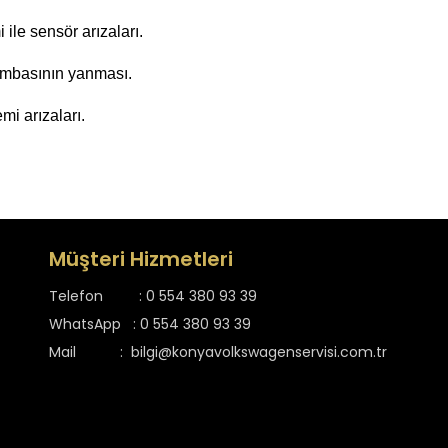
ile sensör arızaları.
lambasının yanması.
mi arızaları.
Müşteri Hizmetleri
Telefon :
0 554 380 93 39
WhatsApp :
0 554 380 93 39
Mail :
bilgi@konyavolkswagenservisi.com.tr